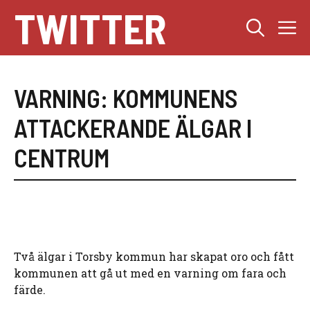
Hoppa
TWITTER
M
till
innehåll
VARNING: KOMMUNENS
ATTACKERANDE ÄLGAR I
CENTRUM
Två älgar i Torsby kommun har skapat oro och fått
kommunen att gå ut med en varning om fara och
färde.